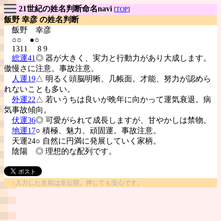
21世紀の姓名判断命名navi
[
TOP
]
飯野 幸彦 の姓名判断
飯野
幸彦
○○ ●○
1311 8 9
総運41
◎ 器が大きく、実力と行動力があり大成します。
傲慢さに注意。事故注意。
人運19
△ 明るく頭脳明晰、几帳面。才能、努力が認めら
れないことも多い。
外運22
△ 若いうちは良いが晩年に向かって運気衰退。病
気事故傾向。
伏運36
◎ 可愛がられて成長しますが、甘やかしは禁物。
地運17
○ 積極、魅力、頑固運。事故注意。
天運24○ 自然に円満に発展していく家柄。
陰陽
◎ 理想的な配列です。
↑入力した名前は非公開。押しても安心です。