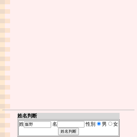
姓名判断
姓
名
性別
男
女