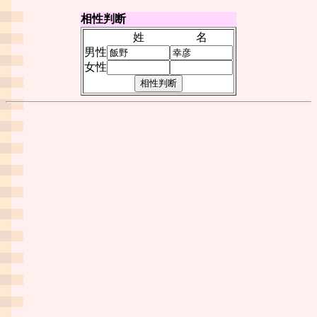
相性判断
姓
名
男性
女性