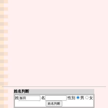
姓名判断
姓
名
性別
男
女