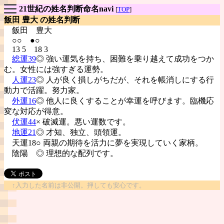
21世紀の姓名判断命名navi
[
TOP
]
飯田 豊大 の姓名判断
飯田
豊大
○○ ●○
13 5 18 3
総運39
◎ 強い運気を持ち、困難を乗り越えて成功をつか
む。女性には強すぎる運勢。
人運23
◎ 人が良く損しがちだが、それを帳消しにする行
動力で活躍。努力家。
外運16
◎ 他人に良くすることが幸運を呼びます。臨機応
変な対応が得意。
伏運44
× 破滅運。悪い運数です。
地運21
◎ 才知、独立、頭領運。
天運18○ 両親の期待を活力に夢を実現していく家柄。
陰陽
◎ 理想的な配列です。
↑入力した名前は非公開。押しても安心です。