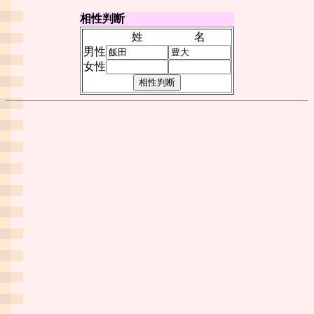
相性判断
姓
名
男性
女性