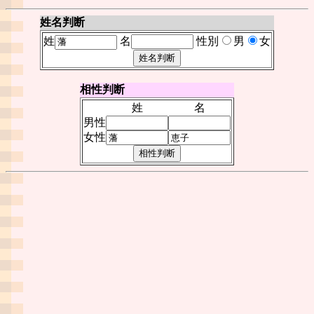
姓名判断
姓
名
性別
男
女
相性判断
姓
名
男性
女性