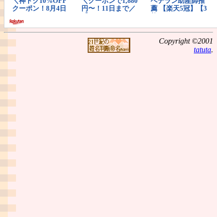
Copyright ©2001
tatuta
.