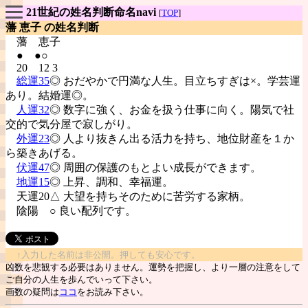
21世紀の姓名判断命名navi
[
TOP
]
藩 恵子 の姓名判断
藩
恵子
● ●○
20 12 3
総運35
◎ おだやかで円満な人生。目立ちすぎは×。学芸運
あり。結婚運◎。
人運32
◎ 数字に強く、お金を扱う仕事に向く。陽気で社
交的で気分屋で寂しがり。
外運23
◎ 人より抜きん出る活力を持ち、地位財産を１か
ら築きあげる。
伏運47
◎ 周囲の保護のもとよい成長ができます。
地運15
◎ 上昇、調和、幸福運。
天運20△ 大望を持ちそのために苦労する家柄。
陰陽
○ 良い配列です。
↑入力した名前は非公開。押しても安心です。
凶数を悲観する必要はありません。運勢を把握し、より一層の注意をして
ご自分の人生を歩んでいって下さい。
画数の疑問は
ココ
をお読み下さい。