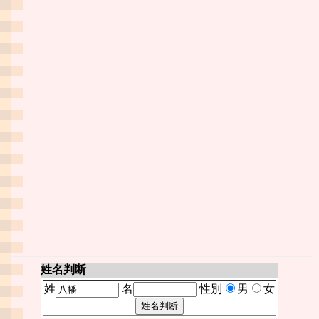
姓名判断
姓
名
性別
男
女