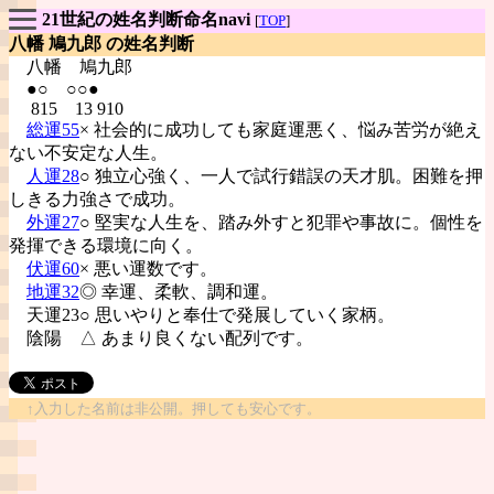
21世紀の姓名判断命名navi
[
TOP
]
八幡 鳩九郎 の姓名判断
八幡
鳩九郎
●○ ○○●
815 13 910
総運55
× 社会的に成功しても家庭運悪く、悩み苦労が絶え
ない不安定な人生。
人運28
○ 独立心強く、一人で試行錯誤の天才肌。困難を押
しきる力強さで成功。
外運27
○ 堅実な人生を、踏み外すと犯罪や事故に。個性を
発揮できる環境に向く。
伏運60
× 悪い運数です。
地運32
◎ 幸運、柔軟、調和運。
天運23○ 思いやりと奉仕で発展していく家柄。
陰陽
△ あまり良くない配列です。
↑入力した名前は非公開。押しても安心です。