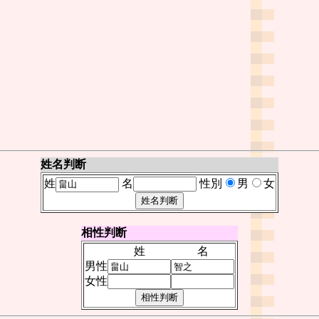
姓名判断
姓
名
性別
男
女
相性判断
姓
名
男性
女性