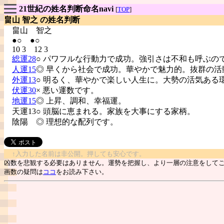
21世紀の姓名判断命名navi
[
TOP
]
畠山 智之 の姓名判断
畠山
智之
●○ ●○
10 3 12 3
総運28
○ パワフルな行動力で成功。強引さは不和も呼ぶの
人運15
◎ 早くから社会で成功。華やかで魅力的。抜群の活
外運13
○ 明るく、華やかで楽しい人生に。大勢の活気ある
伏運30
× 悪い運数です。
地運15
◎ 上昇、調和、幸福運。
天運13○ 頭脳に恵まれる。家族を大事にする家柄。
陰陽
◎ 理想的な配列です。
↑入力した名前は非公開。押しても安心です。
凶数を悲観する必要はありません。運勢を把握し、より一層の注意をして
画数の疑問は
ココ
をお読み下さい。