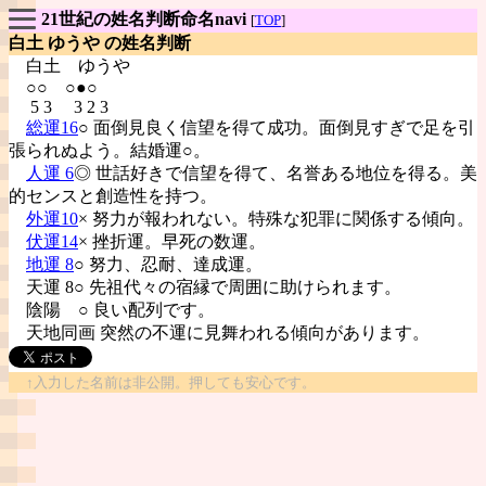
21世紀の姓名判断命名navi
[
TOP
]
白土 ゆうや の姓名判断
白土
ゆうや
○○ ○●○
5 3 3 2 3
総運16
○ 面倒見良く信望を得て成功。面倒見すぎで足を引
張られぬよう。結婚運○。
人運 6
◎ 世話好きで信望を得て、名誉ある地位を得る。美
的センスと創造性を持つ。
外運10
× 努力が報われない。特殊な犯罪に関係する傾向。
伏運14
× 挫折運。早死の数運。
地運 8
○ 努力、忍耐、達成運。
天運 8○ 先祖代々の宿縁で周囲に助けられます。
陰陽
○ 良い配列です。
天地同画 突然の不運に見舞われる傾向があります。
↑入力した名前は非公開。押しても安心です。