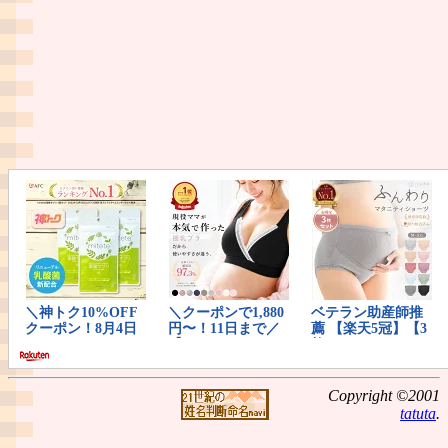
Copyright ©2001
tatuta
.