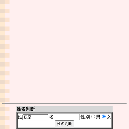
姓名判断
姓
名
性別
男
女