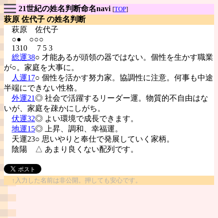
21世紀の姓名判断命名navi
[
TOP
]
萩原 佐代子 の姓名判断
萩原
佐代子
○● ○○○
1310 7 5 3
総運38
○ 才能あるが頭領の器ではない。個性を生かす職業
が○。家庭を大事に。
人運17
○ 個性を活かす努力家。協調性に注意。何事も中途
半端にできない性格。
外運21
◎ 社会で活躍するリーダー運。物質的不自由はな
いが、家庭を疎かにしがち。
伏運32
◎ よい環境で成長できます。
地運15
◎ 上昇、調和、幸福運。
天運23○ 思いやりと奉仕で発展していく家柄。
陰陽
△ あまり良くない配列です。
↑入力した名前は非公開。押しても安心です。