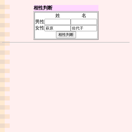
相性判断
姓
名
男性
女性