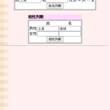
相性判断
姓
名
男性
女性