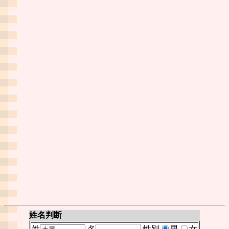
姓名判断
姓
名
性別
男
女