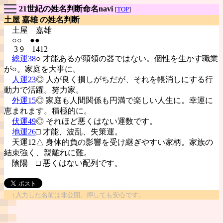
21世紀の姓名判断命名navi
[
TOP
]
土屋 嘉雄 の姓名判断
土屋
嘉雄
○○ ●●
3 9 1412
総運38
○ 才能あるが頭領の器ではない。個性を生かす職業
が○。家庭を大事に。
人運23
◎ 人が良く損しがちだが、それを帳消しにする行
動力で活躍。努力家。
外運15
◎ 家庭も人間関係も円満で楽しい人生に。幸運に
恵まれます。積極的に。
伏運49
◎ それほど悪くはない運数です。
地運26
□ 才能、波乱、失策運。
天運12△ 身体的負の影響を受け継ぎやすい家柄。家族の
結束強く、親離れに難。
陰陽
□ 悪くはない配列です。
↑入力した名前は非公開。押しても安心です。