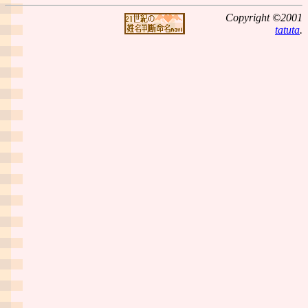
Copyright ©2001
tatuta
.