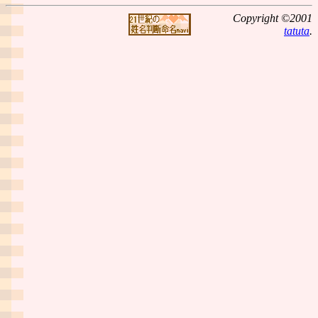
Copyright ©2001
tatuta
.