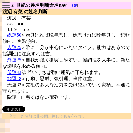
21世紀の姓名判断命名navi
[
TOP
]
渡辺 有菜 の姓名判断
渡辺
有菜
○○ ●●
1319 612
総運50
× 始良ければ晩年悪し、始悪ければ晩年良し。犯罪
傾向。晩婚傾向。
人運25
○ 常に自分が中心にいたいタイプ。能力はあるので
協調性に注意すれば吉。
外運25
○ 自我が強く衝突しやすい。協調性を大事に。新た
な環境を求める傾向。
伏運43
◎ 若いうちは強い運気に守られます。
地運18
○ 行動、忍耐、強引運。事件注意。
天運32○ 先祖の多大な活力を受け継いでいく家柄。幸運に
守られます。
陰陽
□ 悪くはない配列です。
↑入力した名前は非公開。押しても安心です。