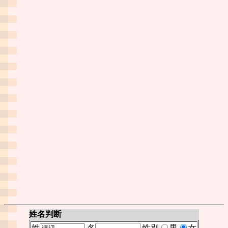
姓名判断
姓
名
性別
男
女