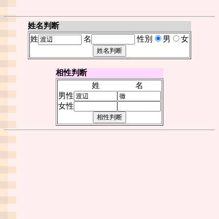
姓名判断
姓
名
性別
男
女
相性判断
姓
名
男性
女性