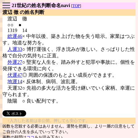
21世紀の姓名判断命名navi
[
TOP
]
渡辺 徹 の姓名判断
渡辺
徹
○○ ●
1319 14
総運46
× 中年以後、築き上げた物を失う暗示。家業はつぶ
す。地道な努力を。
人運33
○ 博打運強く、浮き沈みが激しい。さっぱりした性
格で自分の気持ちに正直。
外運27
○ 堅実な人生を、踏み外すと犯罪や事故に。個性を
発揮できる環境に向く。
伏運47
◎ 周囲の保護のもとよい成長ができます。
地運14
× 反体制、病弱、波乱運。
天運32○ 先祖の多大な活力を受け継いでいく家柄。幸運に
守られます。
陰陽
○ 良い配列です。
↑入力した名前は非公開。押しても安心です。
凶数を悲観する必要はありません。運勢を把握し、より一層の注意をして
ご自分の人生を歩んでいって下さい。
画数の疑問は
ココ
をお読み下さい。