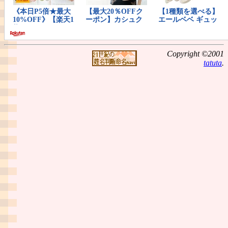
Copyright ©2001
tatuta
.