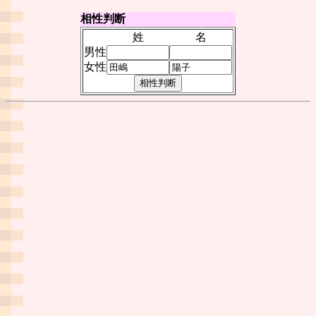
相性判断
姓
名
男性
女性