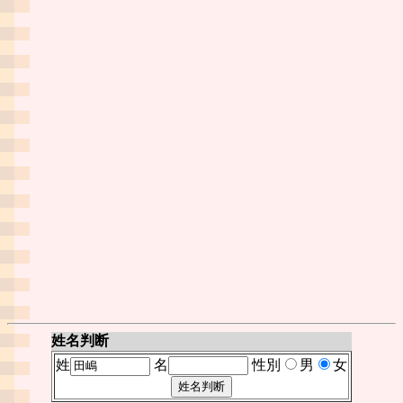
姓名判断
姓
名
性別
男
女