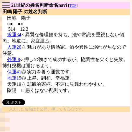
21世紀の姓名判断命名navi
[
TOP
]
田嶋 陽子 の姓名判断
田嶋
陽子
○● ●○
514 12 3
総運34
× 異質な倫理観を持ち、法や常識を重視しない傾
向。地道に。家庭運△。
人運26
△ 魅力があり情熱家。酒や異性に溺れがちなので
注意。
外運 8
○ 押しの強さで成功するが、協調性を欠くと失敗。
博打投機は避けるよう。
伏運41
◎ 実力を養う運数です。
地運15
◎ 上昇、調和、幸福運。
天運19△ 悲観的家柄。不運に見舞われやすい。
陰陽
□ 悪くはない配列です。
↑入力した名前は非公開。押しても安心です。