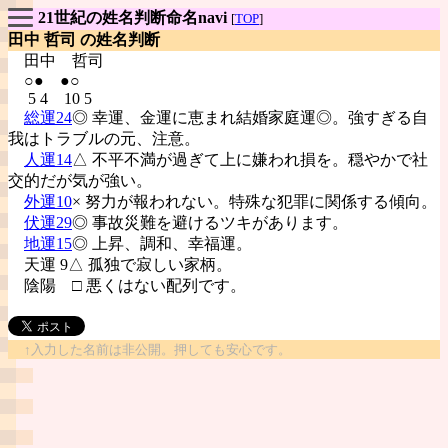
21世紀の姓名判断命名navi
[
TOP
]
田中 哲司 の姓名判断
田中
哲司
○● ●○
5 4 10 5
総運24
◎ 幸運、金運に恵まれ結婚家庭運◎。強すぎる自
我はトラブルの元、注意。
人運14
△ 不平不満が過ぎて上に嫌われ損を。穏やかで社
交的だが気が強い。
外運10
× 努力が報われない。特殊な犯罪に関係する傾向。
伏運29
◎ 事故災難を避けるツキがあります。
地運15
◎ 上昇、調和、幸福運。
天運 9△ 孤独で寂しい家柄。
陰陽
□ 悪くはない配列です。
↑入力した名前は非公開。押しても安心です。