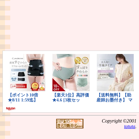
Copyright ©2001
tatuta
.