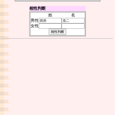
相性判断
姓
名
男性
女性