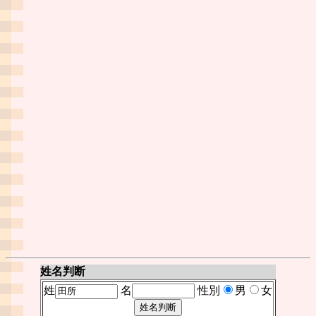
姓名判断
姓
名
性別
男
女