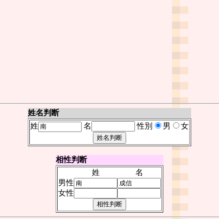
姓名判断
姓
名
性別
男
女
相性判断
姓
名
男性
女性