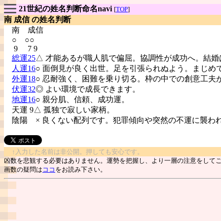
21世紀の姓名判断命名navi
[
TOP
]
南 成信 の姓名判断
南
成信
○ ○○
9 7 9
総運25
△ 才能あるが職人肌で偏屈。協調性が成功へ。結婚
人運16
○ 面倒見が良く出世。足を引張られぬよう。まじめ
外運18
○ 忍耐強く、困難を乗り切る。枠の中での創意工夫
伏運32
◎ よい環境で成長できます。
地運16
○ 親分肌、信頼、成功運。
天運 9△ 孤独で寂しい家柄。
陰陽
× 良くない配列です。犯罪傾向や突然の不運に襲わ
↑入力した名前は非公開。押しても安心です。
凶数を悲観する必要はありません。運勢を把握し、より一層の注意をして
画数の疑問は
ココ
をお読み下さい。