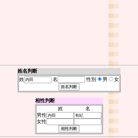
姓名判断
姓
名
性別
男
女
相性判断
姓
名
男性
女性