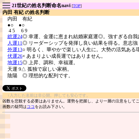
21世紀の姓名判断命名navi
[
TOP
]
内田 有紀 の姓名判断
内田
有紀
●○ ●○
4 5 6 9
総運24
◎ 幸運、金運に恵まれ結婚家庭運◎。強すぎる自我
人運11
◎ リーダーシップを発揮し良い結果を得る。意志強
外運13
○ 明るく、華やかで楽しい人生に。大勢の活気ある
伏運26
× あまりよい成長運ではありません。
地運15
◎ 上昇、調和、幸福運。
天運 9△ 孤独で寂しい家柄。
陰陽
◎ 理想的な配列です。
↑入力した名前は非公開。押しても安心です。
凶数を悲観する必要はありません。運勢を把握し、より一層の注意をして
画数の疑問は
ココ
をお読み下さい。