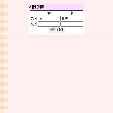
相性判断
姓
名
男性
女性