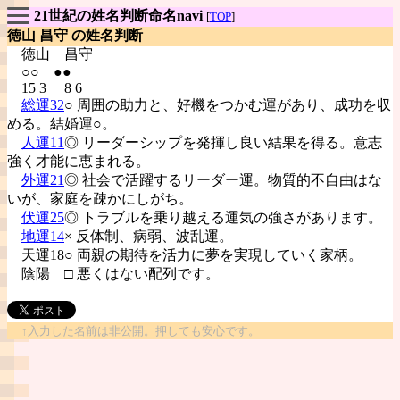
21世紀の姓名判断命名navi
[
TOP
]
徳山 昌守 の姓名判断
徳山
昌守
○○ ●●
15 3 8 6
総運32
○ 周囲の助力と、好機をつかむ運があり、成功を収
める。結婚運○。
人運11
◎ リーダーシップを発揮し良い結果を得る。意志
強く才能に恵まれる。
外運21
◎ 社会で活躍するリーダー運。物質的不自由はな
いが、家庭を疎かにしがち。
伏運25
◎ トラブルを乗り越える運気の強さがあります。
地運14
× 反体制、病弱、波乱運。
天運18○ 両親の期待を活力に夢を実現していく家柄。
陰陽
□ 悪くはない配列です。
↑入力した名前は非公開。押しても安心です。