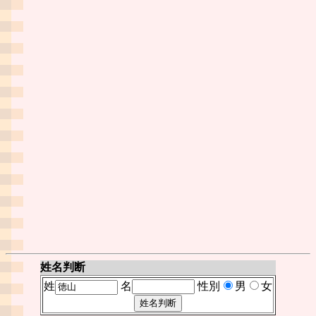
姓名判断
姓
名
性別
男
女