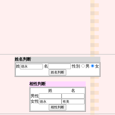
姓名判断
姓
名
性別
男
女
相性判断
姓
名
男性
女性