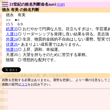
21世紀の姓名判断命名navi
[
TOP
]
徳永 有美 の姓名判断
徳永
有美
○○ ●○
15 5 6 9
総運35
◎ おだやかで円満な人生。目立ちすぎは×。学芸運
人運11
◎ リーダーシップを発揮し良い結果を得る。意志強
外運24
◎ 生涯、物質的金銭的不自由はしない運勢。堅実で
伏運26
× あまりよい成長運ではありません。
地運15
◎ 上昇、調和、幸福運。
天運20△ 大望を持ちそのために苦労する家柄。
陰陽
◎ 理想的な配列です。
↑入力した名前は非公開。押しても安心です。
凶数を悲観する必要はありません。運勢を把握し、より一層の注意をして
画数の疑問は
ココ
をお読み下さい。