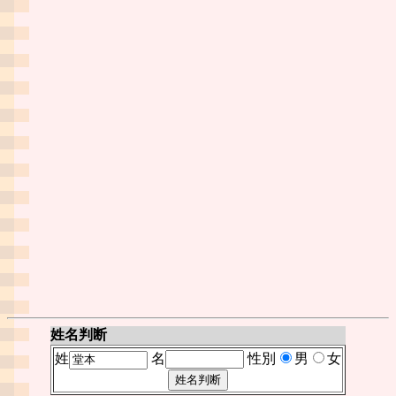
姓名判断
姓
名
性別
男
女