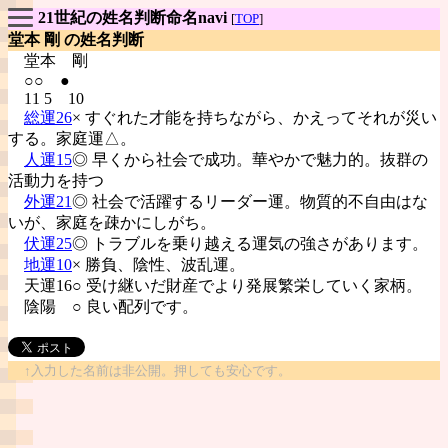
21世紀の姓名判断命名navi
[
TOP
]
堂本 剛 の姓名判断
堂本
剛
○○ ●
11 5 10
総運26
× すぐれた才能を持ちながら、かえってそれが災い
する。家庭運△。
人運15
◎ 早くから社会で成功。華やかで魅力的。抜群の
活動力を持つ
外運21
◎ 社会で活躍するリーダー運。物質的不自由はな
いが、家庭を疎かにしがち。
伏運25
◎ トラブルを乗り越える運気の強さがあります。
地運10
× 勝負、陰性、波乱運。
天運16○ 受け継いだ財産でより発展繁栄していく家柄。
陰陽
○ 良い配列です。
↑入力した名前は非公開。押しても安心です。