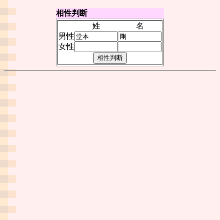
相性判断
姓
名
男性
女性