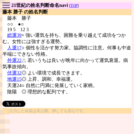
21世紀の姓名判断命名navi
[
TOP
]
藤本 勝子 の姓名判断
藤本
勝子
○○ ●○
19 5 12 3
総運39
× 強い運気を持ち、困難を乗り越えて成功をつか
む。女性には強すぎる運勢。
人運17
○ 個性を活かす努力家。協調性に注意。何事も中途
半端にできない性格。
外運22
△ 若いうちは良いが晩年に向かって運気衰退。病
気事故傾向。
伏運32
◎ よい環境で成長できます。
地運15
◎ 上昇、調和、幸福運。
天運24○ 自然に円満に発展していく家柄。
陰陽
◎ 理想的な配列です。
↑入力した名前は非公開。押しても安心です。