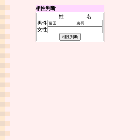
相性判断
姓
名
男性
女性