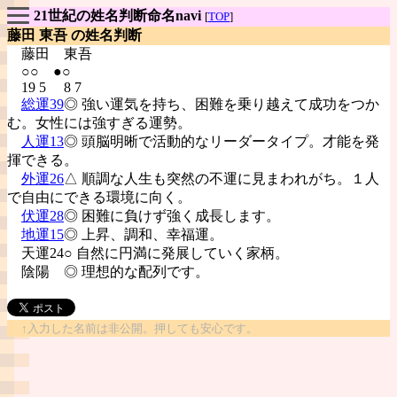
21世紀の姓名判断命名navi
[
TOP
]
藤田 東吾 の姓名判断
藤田
東吾
○○ ●○
19 5 8 7
総運39
◎ 強い運気を持ち、困難を乗り越えて成功をつか
む。女性には強すぎる運勢。
人運13
◎ 頭脳明晰で活動的なリーダータイプ。才能を発
揮できる。
外運26
△ 順調な人生も突然の不運に見まわれがち。１人
で自由にできる環境に向く。
伏運28
◎ 困難に負けず強く成長します。
地運15
◎ 上昇、調和、幸福運。
天運24○ 自然に円満に発展していく家柄。
陰陽
◎ 理想的な配列です。
↑入力した名前は非公開。押しても安心です。