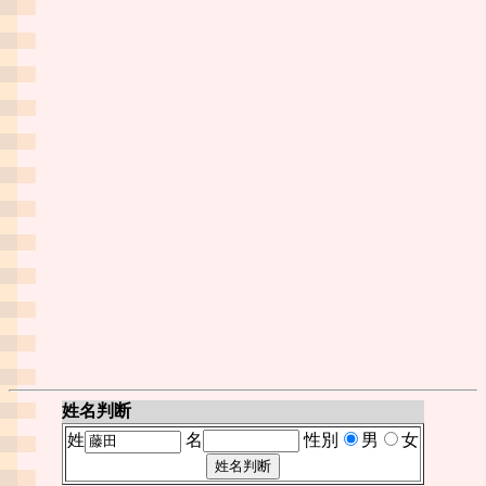
姓名判断
姓
名
性別
男
女