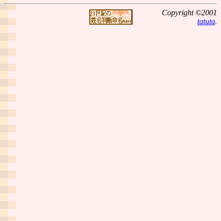
Copyright ©2001
tatuta
.