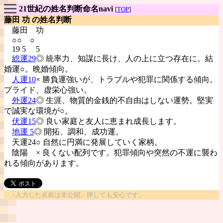
21世紀の姓名判断命名navi
[
TOP
]
藤田 功 の姓名判断
藤田
功
○○ ○
19 5 5
総運29
◎ 統率力、知謀に長け、人の上に立つ存在に。結
婚運○。晩婚傾向。
人運10
× 勝負運強いが、トラブルや犯罪に関係する傾向。
プライド、虚栄心強い。
外運24
◎ 生涯、物質的金銭的不自由はしない運勢。堅実
で誠実な環境が○。
伏運15
◎ 良い家庭と友人に恵まれ成長します。
地運 5
◎ 開拓、調和、成功運。
天運24○ 自然に円満に発展していく家柄。
陰陽
× 良くない配列です。犯罪傾向や突然の不運に襲わ
れる傾向があります。
↑入力した名前は非公開。押しても安心です。