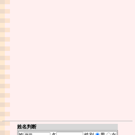
姓名判断
姓
名
性別
男
女