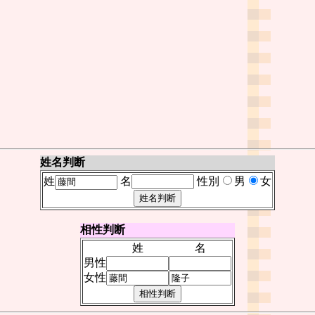
姓名判断
姓
名
性別
男
女
相性判断
姓
名
男性
女性