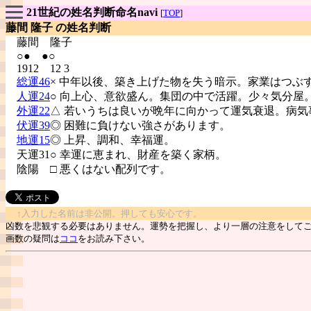
21世紀の姓名判断命名navi
[
TOP
]
藤間 隆子 の姓名判断
藤間
隆子
○● ●○
1912 12 3
総運46
× 中年以後、築き上げた物を失う暗示。家業はつぶ
人運24
○ 向上心、意欲盛ん。集団の中で活躍。少々気分屋
外運22
△ 若いうちは良いが晩年に向かって運気衰退。病気
伏運39
◎ 困難に負けない強さがあります。
地運15
◎ 上昇、調和、幸福運。
天運31○ 幸運に恵まれ、財産を築く家柄。
陰陽
□ 悪くはない配列です。
↑入力した名前は非公開。押しても安心です。
凶数を悲観する必要はありません。運勢を把握し、より一層の注意をして
画数の疑問は
ココ
をお読み下さい。