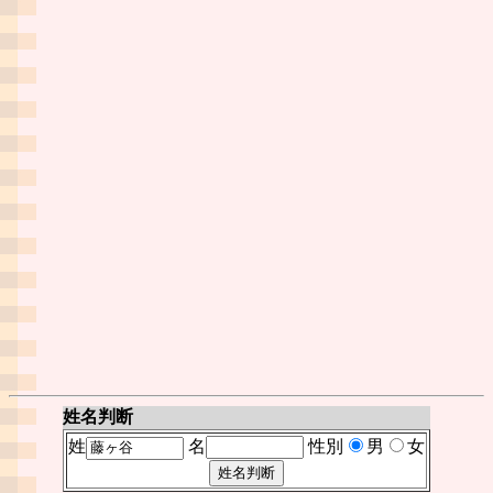
姓名判断
姓
名
性別
男
女