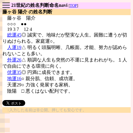
21世紀の姓名判断命名navi
[
TOP
]
藤ヶ谷 陽介 の姓名判断
藤ヶ谷
陽介
○○○ ●●
19 3 7 12 4
総運45
◎ 誠実で、地味だが堅実な人生。困難に遭うが切
りぬけられる。家庭運○。
人運19
△ 明るく頭脳明晰、几帳面。才能、努力が認めら
れないことも多い。
外運26
△ 順調な人生も突然の不運に見まわれがち。１人
で自由にできる環境に向く。
伏運35
◎ 円満に成長できます。
地運16
○ 親分肌、信頼、成功運。
天運29○ 力強く発展する家柄。
陰陽
□ 悪くはない配列です。
↑入力した名前は非公開。押しても安心です。