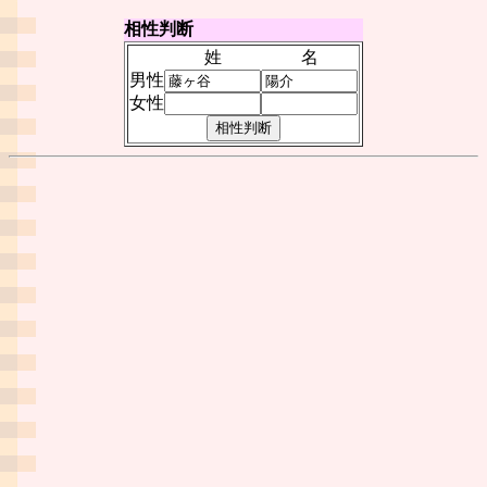
相性判断
姓
名
男性
女性