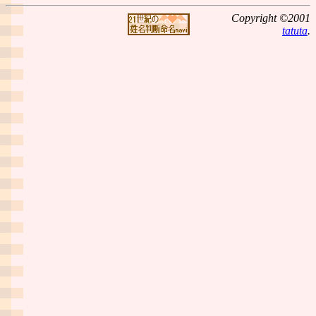
Copyright ©2001
tatuta
.