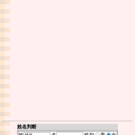
姓名判断
姓
名
性別
男
女