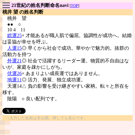
21世紀の姓名判断命名navi
[
TOP
]
桃井 望 の姓名判断
桃井
望
●● ○
10 4 11
総運25
× 才能あるが職人肌で偏屈。協調性が成功へ。結婚
は妥協が幸せを呼ぶ。
人運15
◎ 早くから社会で成功。華やかで魅力的。抜群の
活動力を持つ
外運21
◎ 社会で活躍するリーダー運。物質的不自由はな
いが、家庭を疎かにしがち。
伏運26
× あまりよい成長運ではありません。
地運11
◎ 活力、発展、独立成功運。
天運14△ 負の影響を受け継ぎやすい家柄。転々と所在を
移す。
陰陽
○ 良い配列です。
↑入力した名前は非公開。押しても安心です。