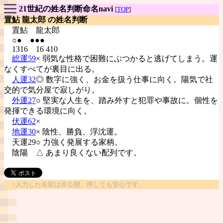
21世紀の姓名判断命名navi
[
TOP
]
置鮎 龍太郎 の姓名判断
置鮎
龍太郎
○● ●●●
1316 16 410
総運59
× 弱気な性格で困難にぶつかると逃げてしまう。運
なくすべてが裏目に出る。
人運32
◎ 数字に強く、お金を扱う仕事に向く。陽気で社
交的で気分屋で寂しがり。
外運27
○ 堅実な人生を、踏み外すと犯罪や事故に。個性を
発揮できる環境に向く。
伏運62
×
地運30
× 陰性、勝負、浮沈運。
天運29○ 力強く発展する家柄。
陰陽
△ あまり良くない配列です。
↑入力した名前は非公開。押しても安心です。