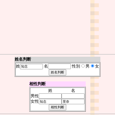
姓名判断
姓
名
性別
男
女
相性判断
姓
名
男性
女性