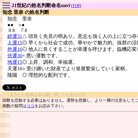
21世紀の姓名判断命名navi
[
TOP
]
知念 里奈 の姓名判断
知念
里奈
●● ○●
8 8 7 8
総運31
△ 頭良く先見の明あり。意志も強く人の上に立つ存
人運15
◎ 早くから社会で成功。華やかで魅力的。抜群の活
外運16
◎ 他人に良くすることが幸運を呼びます。臨機応変
伏運30
× 悪い運数です。
地運15
◎ 上昇、調和、幸福運。
天運16○ 受け継いだ財産でより発展繁栄していく家柄。
陰陽
◎ 理想的な配列です。
↑入力した名前は非公開。押しても安心です。
凶数を悲観する必要はありません。運勢を把握し、より一層の注意をして
画数の疑問は
ココ
をお読み下さい。