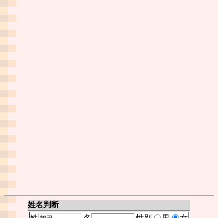
姓名判断
姓
名
性別
男
女