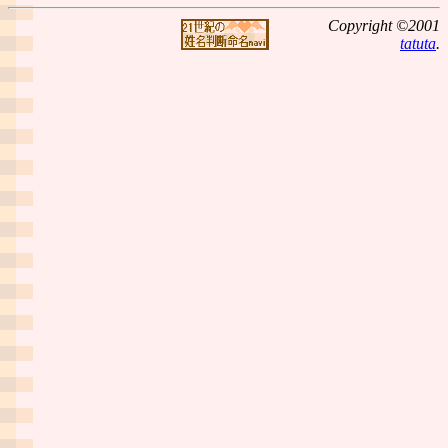
Copyright ©2001
tatuta
.