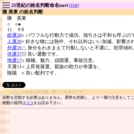
21世紀の姓名判断命名navi
[
TOP
]
陳 美東 の姓名判断
陳
美東
○ ○●
11 9 8
総運28
○ パワフルな行動力で成功。強引さは不和も呼ぶの
人運20
× 好きな物には熱中、それ以外はいい加減。影響さ
外運19
△ 身分をわきまえて行動しないと不運に。犯罪傾向
伏運37
◎ 良い運数です。
地運17
○ 積極、魅力、頑固運。事故注意。
天運11○ 上昇発展運。親族の助力が幸運を。
陰陽
○ 良い配列です。
↑入力した名前は非公開。押しても安心です。
凶数を悲観する必要はありません。運勢を把握し、より一層の注意をして
画数の疑問は
ココ
をお読み下さい。