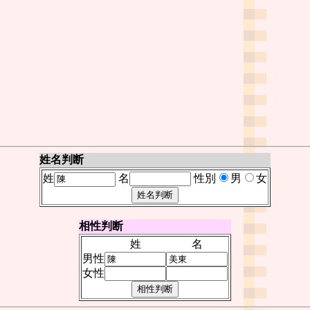
姓名判断
姓
名
性別
男
女
相性判断
姓
名
男性
女性