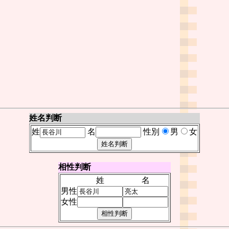
姓名判断
姓
名
性別
男
女
相性判断
姓
名
男性
女性