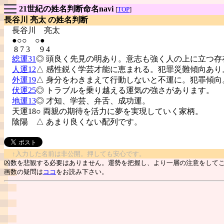
21世紀の姓名判断命名navi
[
TOP
]
長谷川 亮太 の姓名判断
長谷川
亮太
●○○ ○●
8 7 3 9 4
総運31
◎ 頭良く先見の明あり。意志も強く人の上に立つ存
人運12
△ 感性鋭く学芸才能に恵まれる。犯罪災難傾向あり
外運19
△ 身分をわきまえて行動しないと不運に。犯罪傾向
伏運25
◎ トラブルを乗り越える運気の強さがあります。
地運13
◎ 才知、学芸、弁舌、成功運。
天運18○ 両親の期待を活力に夢を実現していく家柄。
陰陽
△ あまり良くない配列です。
↑入力した名前は非公開。押しても安心です。
凶数を悲観する必要はありません。運勢を把握し、より一層の注意をして
画数の疑問は
ココ
をお読み下さい。