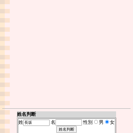
姓名判断
姓
名
性別
男
女