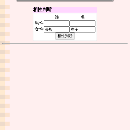
相性判断
姓
名
男性
女性