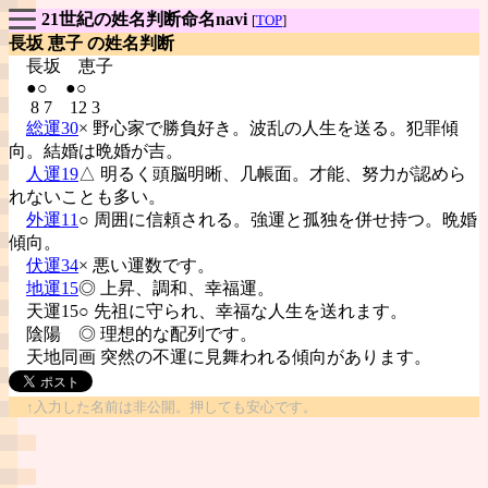
21世紀の姓名判断命名navi
[
TOP
]
長坂 恵子 の姓名判断
長坂
恵子
●○ ●○
8 7 12 3
総運30
× 野心家で勝負好き。波乱の人生を送る。犯罪傾
向。結婚は晩婚が吉。
人運19
△ 明るく頭脳明晰、几帳面。才能、努力が認めら
れないことも多い。
外運11
○ 周囲に信頼される。強運と孤独を併せ持つ。晩婚
傾向。
伏運34
× 悪い運数です。
地運15
◎ 上昇、調和、幸福運。
天運15○ 先祖に守られ、幸福な人生を送れます。
陰陽
◎ 理想的な配列です。
天地同画 突然の不運に見舞われる傾向があります。
↑入力した名前は非公開。押しても安心です。