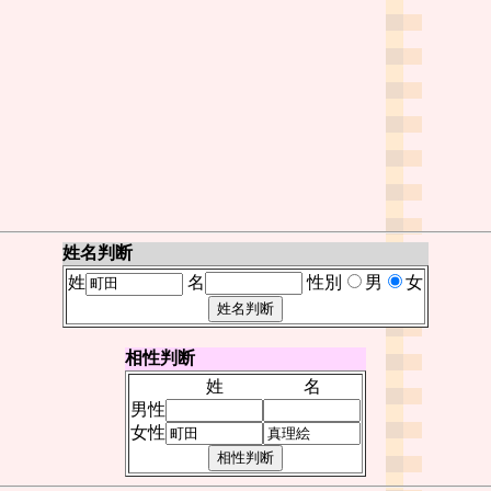
姓名判断
姓
名
性別
男
女
相性判断
姓
名
男性
女性