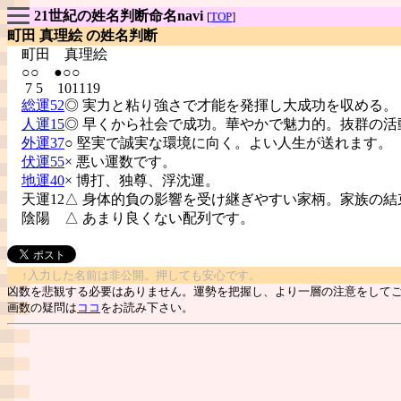
21世紀の姓名判断命名navi
[
TOP
]
町田 真理絵 の姓名判断
町田
真理絵
○○ ●○○
7 5 101119
総運52
◎ 実力と粘り強さで才能を発揮し大成功を収める。
人運15
◎ 早くから社会で成功。華やかで魅力的。抜群の活
外運37
○ 堅実で誠実な環境に向く。よい人生が送れます。
伏運55
× 悪い運数です。
地運40
× 博打、独尊、浮沈運。
天運12△ 身体的負の影響を受け継ぎやすい家柄。家族の結
陰陽
△ あまり良くない配列です。
↑入力した名前は非公開。押しても安心です。
凶数を悲観する必要はありません。運勢を把握し、より一層の注意をして
画数の疑問は
ココ
をお読み下さい。