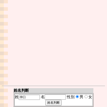
姓名判断
姓
名
性別
男
女