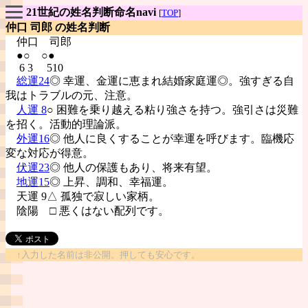
21世紀の姓名判断命名navi
[
TOP
]
仲口 司郎 の姓名判断
仲口
司郎
●○ ○●
6 3 510
総運24
◎ 幸運、金運に恵まれ結婚家庭運◎。強すぎる自
我はトラブルの元、注意。
人運 8
○ 困難を乗り越える粘り強さを持つ。強引さは災難
を招く。活動的理論派。
外運16
◎ 他人に良くすることが幸運を呼びます。臨機応
変な対応が得意。
伏運23
◎ 他人の保護もあり、将来有望。
地運15
◎ 上昇、調和、幸福運。
天運 9△ 孤独で寂しい家柄。
陰陽
□ 悪くはない配列です。
↑入力した名前は非公開。押しても安心です。