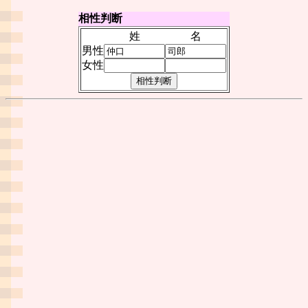
相性判断
姓
名
男性
女性