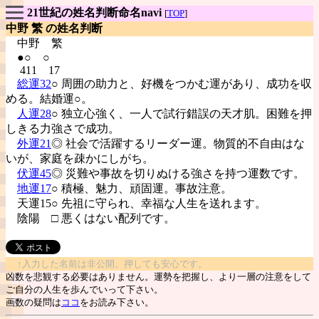
21世紀の姓名判断命名navi
[
TOP
]
中野 繁 の姓名判断
中野
繁
●○ ○
411 17
総運32
○ 周囲の助力と、好機をつかむ運があり、成功を収
める。結婚運○。
人運28
○ 独立心強く、一人で試行錯誤の天才肌。困難を押
しきる力強さで成功。
外運21
◎ 社会で活躍するリーダー運。物質的不自由はな
いが、家庭を疎かにしがち。
伏運45
◎ 災難や事故を切りぬける強さを持つ運数です。
地運17
○ 積極、魅力、頑固運。事故注意。
天運15○ 先祖に守られ、幸福な人生を送れます。
陰陽
□ 悪くはない配列です。
↑入力した名前は非公開。押しても安心です。
凶数を悲観する必要はありません。運勢を把握し、より一層の注意をして
ご自分の人生を歩んでいって下さい。
画数の疑問は
ココ
をお読み下さい。