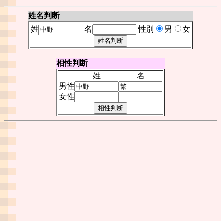
姓名判断
姓
名
性別
男
女
相性判断
姓
名
男性
女性