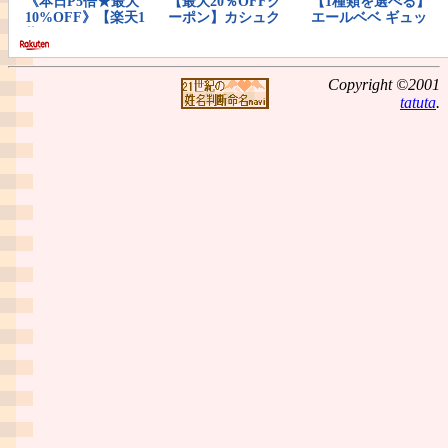
Copyright ©2001
tatuta
.