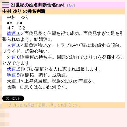
21世紀の姓名判断命名navi
[
TOP
]
中村 ゆり の姓名判断
中村
ゆり
●○ ○●
4 7 3 2
総運16
○ 面倒見良く信望を得て成功。面倒見すぎで足を引
張られぬよう。結婚運○。
人運10
× 勝負運強いが、トラブルや犯罪に関係する傾向。
プライド、虚栄心強い。
外運 6
◎ 幸運の持ち主。周囲の助力でより力を発揮するこ
とができます。
伏運15
◎ 良い家庭と友人に恵まれ成長します。
地運 5
◎ 開拓、調和、成功運。
天運11○ 上昇発展運。親族の助力が幸運を。
陰陽
□ 悪くはない配列です。
↑入力した名前は非公開。押しても安心です。