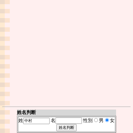
姓名判断
姓
名
性別
男
女