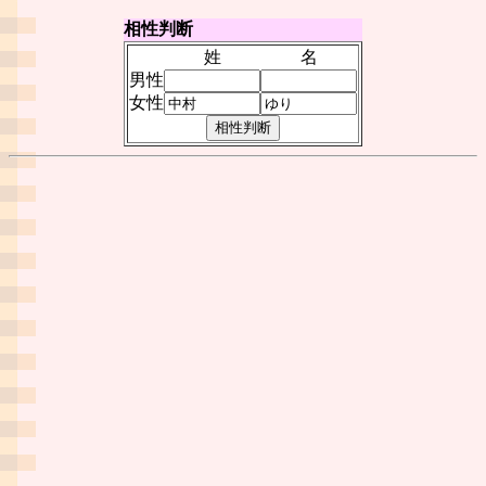
相性判断
姓
名
男性
女性