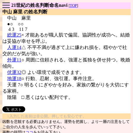
21世紀の姓名判断命名navi
[
TOP
]
中山 麻里 の姓名判断
中山
麻里
●○ ○○
4 3 11 7
総運25
× 才能あるが職人肌で偏屈。協調性が成功へ。結婚
は妥協が幸せを呼ぶ。
人運14
△ 不平不満が過ぎて上に嫌われ損を。穏やかで社
交的だが気が強い。
外運11
○ 周囲に信頼される。強運と孤独を併せ持つ。晩婚
傾向。
伏運32
◎ よい環境で成長できます。
地運18
○ 行動、忍耐、強引運。事件注意。
天運 7○ 明るくにぎやかを好み、家族の繋がりを大切にす
る家柄。
陰陽
□ 悪くはない配列です。
↑入力した名前は非公開。押しても安心です。
凶数を悲観する必要はありません。運勢を把握し、より一層の注意をして
ご自分の人生を歩んでいって下さい。
画数の疑問は
ココ
をお読み下さい。