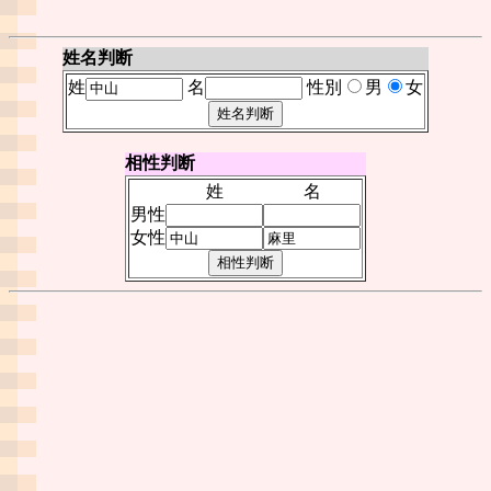
姓名判断
姓
名
性別
男
女
相性判断
姓
名
男性
女性