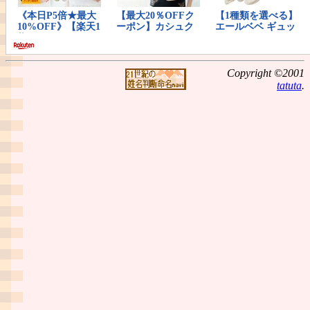
Copyright ©2001
tatuta
.