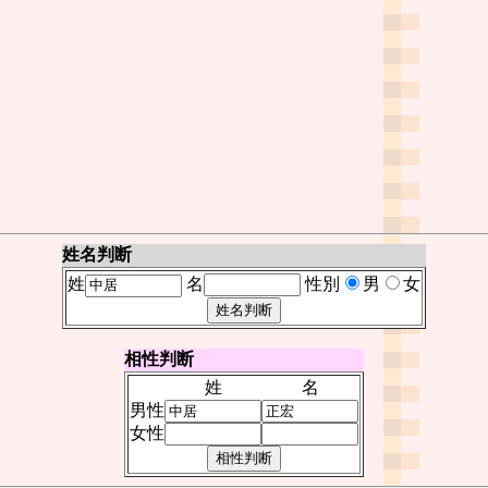
姓名判断
姓
名
性別
男
女
相性判断
姓
名
男性
女性