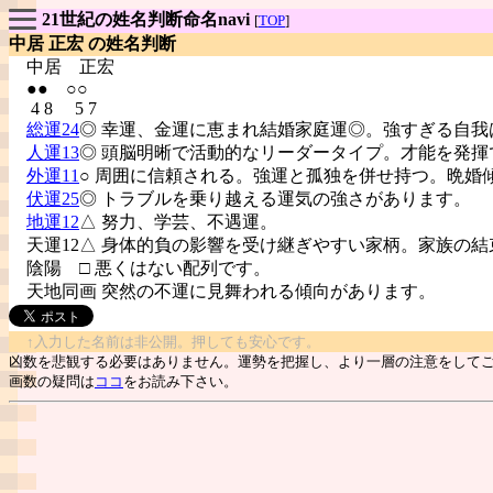
21世紀の姓名判断命名navi
[
TOP
]
中居 正宏 の姓名判断
中居
正宏
●● ○○
4 8 5 7
総運24
◎ 幸運、金運に恵まれ結婚家庭運◎。強すぎる自我
人運13
◎ 頭脳明晰で活動的なリーダータイプ。才能を発揮
外運11
○ 周囲に信頼される。強運と孤独を併せ持つ。晩婚
伏運25
◎ トラブルを乗り越える運気の強さがあります。
地運12
△ 努力、学芸、不遇運。
天運12△ 身体的負の影響を受け継ぎやすい家柄。家族の結
陰陽
□ 悪くはない配列です。
天地同画 突然の不運に見舞われる傾向があります。
↑入力した名前は非公開。押しても安心です。
凶数を悲観する必要はありません。運勢を把握し、より一層の注意をして
画数の疑問は
ココ
をお読み下さい。