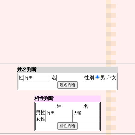
姓名判断
姓
名
性別
男
女
相性判断
姓
名
男性
女性