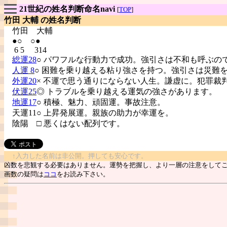
21世紀の姓名判断命名navi
[
TOP
]
竹田 大輔 の姓名判断
竹田
大輔
●○ ○●
6 5 314
総運28
○ パワフルな行動力で成功。強引さは不和も呼ぶの
人運 8
○ 困難を乗り越える粘り強さを持つ。強引さは災難
外運20
× 不運で思う通りにならない人生。謙虚に。犯罪裁
伏運25
◎ トラブルを乗り越える運気の強さがあります。
地運17
○ 積極、魅力、頑固運。事故注意。
天運11○ 上昇発展運。親族の助力が幸運を。
陰陽
□ 悪くはない配列です。
↑入力した名前は非公開。押しても安心です。
凶数を悲観する必要はありません。運勢を把握し、より一層の注意をして
画数の疑問は
ココ
をお読み下さい。