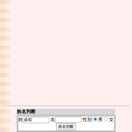
姓名判断
姓
名
性別
男
女