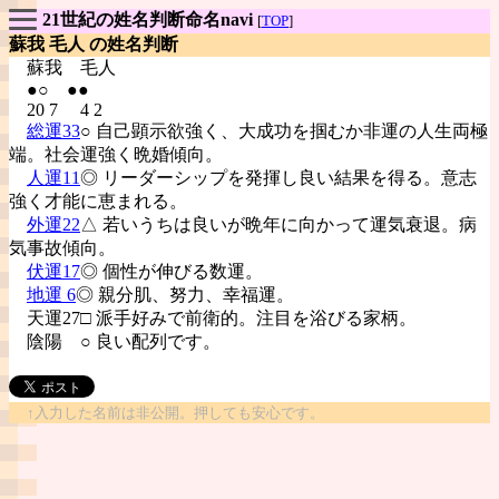
21世紀の姓名判断命名navi
[
TOP
]
蘇我 毛人 の姓名判断
蘇我
毛人
●○ ●●
20 7 4 2
総運33
○ 自己顕示欲強く、大成功を掴むか非運の人生両極
端。社会運強く晩婚傾向。
人運11
◎ リーダーシップを発揮し良い結果を得る。意志
強く才能に恵まれる。
外運22
△ 若いうちは良いが晩年に向かって運気衰退。病
気事故傾向。
伏運17
◎ 個性が伸びる数運。
地運 6
◎ 親分肌、努力、幸福運。
天運27□ 派手好みで前衛的。注目を浴びる家柄。
陰陽
○ 良い配列です。
↑入力した名前は非公開。押しても安心です。