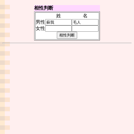
相性判断
姓
名
男性
女性