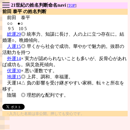
21世紀の姓名判断命名navi
[
TOP
]
前田 泰平 の姓名判断
前田
泰平
○○ ●○
9 5 10 5
総運29
◎ 統率力、知謀に長け、人の上に立つ存在に。結
婚運○。晩婚傾向。
人運15
◎ 早くから社会で成功。華やかで魅力的。抜群の
活動力を持つ
外運14
× 実力が認められないことも多いが、反骨心があれ
ば成功も。病災急死傾向。
伏運30
× 悪い運数です。
地運15
◎ 上昇、調和、幸福運。
天運14△ 負の影響を受け継ぎやすい家柄。転々と所在を
移す。
陰陽
◎ 理想的な配列です。
↑入力した名前は非公開。押しても安心です。