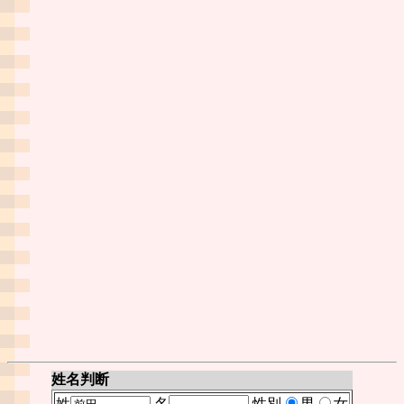
姓名判断
姓
名
性別
男
女