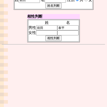
相性判断
姓
名
男性
女性