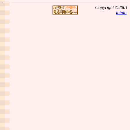
Copyright ©2001
tatuta
.