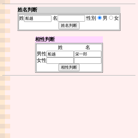
姓名判断
姓
名
性別
男
女
相性判断
姓
名
男性
女性