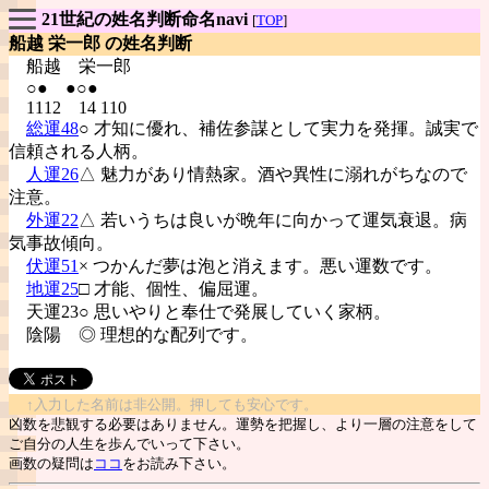
21世紀の姓名判断命名navi
[
TOP
]
船越 栄一郎 の姓名判断
船越
栄一郎
○● ●○●
1112 14 110
総運48
○ 才知に優れ、補佐参謀として実力を発揮。誠実で
信頼される人柄。
人運26
△ 魅力があり情熱家。酒や異性に溺れがちなので
注意。
外運22
△ 若いうちは良いが晩年に向かって運気衰退。病
気事故傾向。
伏運51
× つかんだ夢は泡と消えます。悪い運数です。
地運25
□ 才能、個性、偏屈運。
天運23○ 思いやりと奉仕で発展していく家柄。
陰陽
◎ 理想的な配列です。
↑入力した名前は非公開。押しても安心です。
凶数を悲観する必要はありません。運勢を把握し、より一層の注意をして
ご自分の人生を歩んでいって下さい。
画数の疑問は
ココ
をお読み下さい。