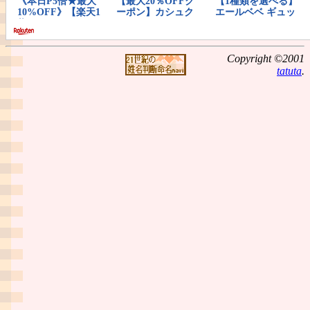
Copyright ©2001
tatuta
.