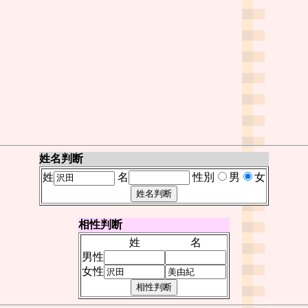
姓名判断
姓
名
性別
男
女
相性判断
姓
名
男性
女性