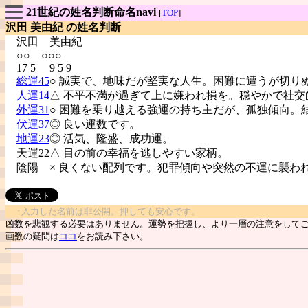
21世紀の姓名判断命名navi
[
TOP
]
沢田 美由紀 の姓名判断
沢田
美由紀
○○ ○○○
17 5 9 5 9
総運45
○ 誠実で、地味だが堅実な人生。困難に遭うが切り
人運14
△ 不平不満が過ぎて上に嫌われ損を。穏やかで社交
外運31
○ 困難を乗り越える強運の持ち主だが、孤独傾向。
伏運37
◎ 良い運数です。
地運23
◎ 活気、隆盛、成功運。
天運22△ 目の前の幸福を逃しやすい家柄。
陰陽
× 良くない配列です。犯罪傾向や突然の不運に襲わ
↑入力した名前は非公開。押しても安心です。
凶数を悲観する必要はありません。運勢を把握し、より一層の注意をして
画数の疑問は
ココ
をお読み下さい。