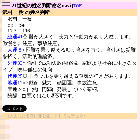
21世紀の姓名判断命名navi
[
TOP
]
沢村 一樹 の姓名判断
沢村
一樹
○○ ○●
17 7 116
総運41
◎ 器が大きく、実力と行動力があり大成します。
傲慢さに注意。事故注意。
人運 8
○ 困難を乗り越える粘り強さを持つ。強引さは災難
を招く。活動的理論派。
外運33
○ 強引で成功失敗両極端。家庭より社会に生きるタ
イプ。晩年孤独の傾向。
伏運25
◎ トラブルを乗り越える運気の強さがあります。
地運17
○ 積極、魅力、頑固運。事故注意。
天運24○ 自然に円満に発展していく家柄。
陰陽
□ 悪くはない配列です。
↑入力した名前は非公開。押しても安心です。