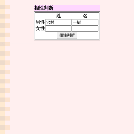
相性判断
姓
名
男性
女性