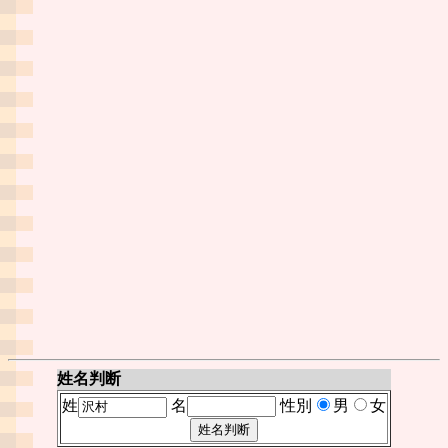
姓名判断
姓
名
性別
男
女