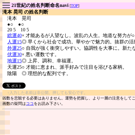
21世紀の姓名判断命名navi
[
TOP
]
滝本 晃司 の姓名判断
滝本
晃司
●○ ●○
20 5 10 5
総運40
× 才能あるが人望なし。波乱の人生。地道な努力が
人運15
◎ 早くから社会で成功。華やかで魅力的。抜群の活
外運25
○ 自我が強く衝突しやすい。協調性を大事に。新た
伏運30
× 悪い運数です。
地運15
◎ 上昇、調和、幸福運。
天運25○ 才能に恵まれ、派手好みで注目を浴びる家柄。
陰陽
◎ 理想的な配列です。
↑入力した名前は非公開。押しても安心です。
凶数を悲観する必要はありません。運勢を把握し、より一層の注意をして
画数の疑問は
ココ
をお読み下さい。