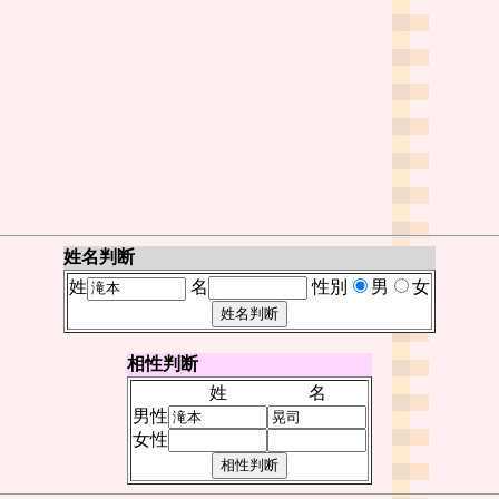
姓名判断
姓
名
性別
男
女
相性判断
姓
名
男性
女性