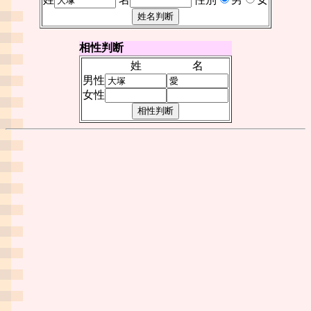
相性判断
姓
名
男性
女性