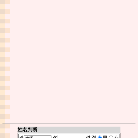
姓名判断
姓
名
性別
男
女