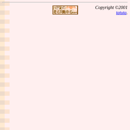
Copyright ©2001
tatuta
.