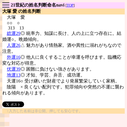
21世紀の姓名判断命名navi
[
TOP
]
大塚 愛 の姓名判断
大塚
愛
○○ ○
313 13
総運29
◎ 統率力、知謀に長け、人の上に立つ存在に。結
婚運○。晩婚傾向。
人運26
△ 魅力があり情熱家。酒や異性に溺れがちなので
注意。
外運16
◎ 他人に良くすることが幸運を呼びます。臨機応
変な対応が得意。
伏運39
◎ 困難に負けない強さがあります。
地運13
◎ 才知、学芸、弁舌、成功運。
天運16○ 受け継いだ財産でより発展繁栄していく家柄。
陰陽
× 良くない配列です。犯罪傾向や突然の不運に襲わ
れる傾向があります。
↑入力した名前は非公開。押しても安心です。