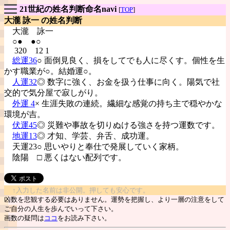
21世紀の姓名判断命名navi
[
TOP
]
大瀧 詠一 の姓名判断
大瀧
詠一
○● ●○
320 12 1
総運36
○ 面倒見良く、損をしてでも人に尽くす。個性を生
かす職業が○。結婚運○。
人運32
◎ 数字に強く、お金を扱う仕事に向く。陽気で社
交的で気分屋で寂しがり。
外運 4
× 生涯失敗の連続。繊細な感覚の持ち主で穏やかな
環境が吉。
伏運45
◎ 災難や事故を切りぬける強さを持つ運数です。
地運13
◎ 才知、学芸、弁舌、成功運。
天運23○ 思いやりと奉仕で発展していく家柄。
陰陽
□ 悪くはない配列です。
↑入力した名前は非公開。押しても安心です。
凶数を悲観する必要はありません。運勢を把握し、より一層の注意をして
ご自分の人生を歩んでいって下さい。
画数の疑問は
ココ
をお読み下さい。