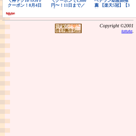
Copyright ©2001
tatuta
.