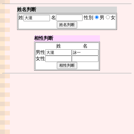
姓名判断
姓
名
性別
男
女
相性判断
姓
名
男性
女性