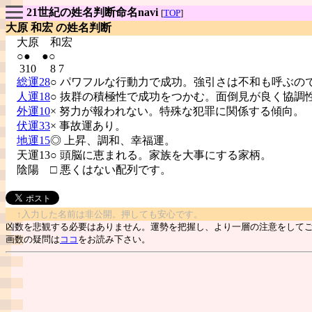
21世紀の姓名判断命名navi
[
TOP
]
大原 和宏 の姓名判断
大原
和宏
○● ●○
310 8 7
総運28
○ パワフルな行動力で成功。強引さは不和も呼ぶの
人運18
○ 抜群の積極性で成功をつかむ。面倒見が良く協調
外運10
× 努力が報われない。特殊な犯罪に関係する傾向。
伏運33
× 事故運あり。
地運15
◎ 上昇、調和、幸福運。
天運13○ 頭脳に恵まれる。家族を大事にする家柄。
陰陽
□ 悪くはない配列です。
↑入力した名前は非公開。押しても安心です。
凶数を悲観する必要はありません。運勢を把握し、より一層の注意をして
画数の疑問は
ココ
をお読み下さい。