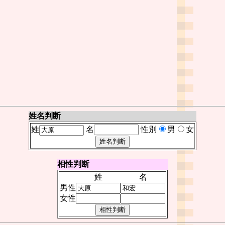
姓名判断
姓
名
性別
男
女
相性判断
姓
名
男性
女性