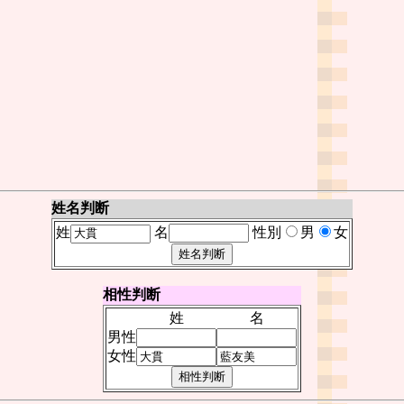
姓名判断
姓
名
性別
男
女
相性判断
姓
名
男性
女性