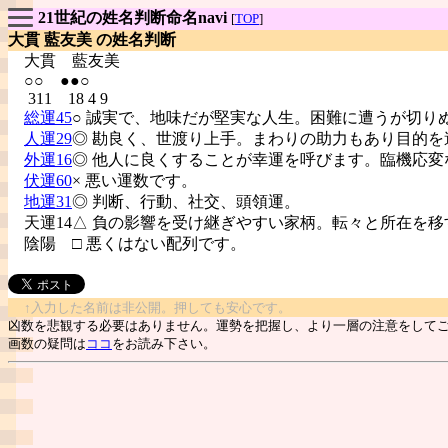
21世紀の姓名判断命名navi
[
TOP
]
大貫 藍友美 の姓名判断
大貫
藍友美
○○ ●●○
311 18 4 9
総運45
○ 誠実で、地味だが堅実な人生。困難に遭うが切り
人運29
◎ 勘良く、世渡り上手。まわりの助力もあり目的を
外運16
◎ 他人に良くすることが幸運を呼びます。臨機応変
伏運60
× 悪い運数です。
地運31
◎ 判断、行動、社交、頭領運。
天運14△ 負の影響を受け継ぎやすい家柄。転々と所在を移
陰陽
□ 悪くはない配列です。
↑入力した名前は非公開。押しても安心です。
凶数を悲観する必要はありません。運勢を把握し、より一層の注意をして
画数の疑問は
ココ
をお読み下さい。