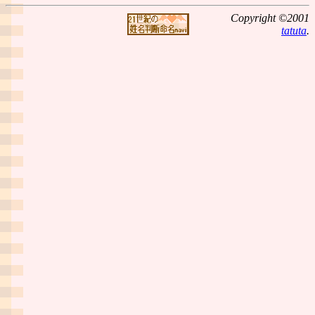
Copyright ©2001
tatuta
.