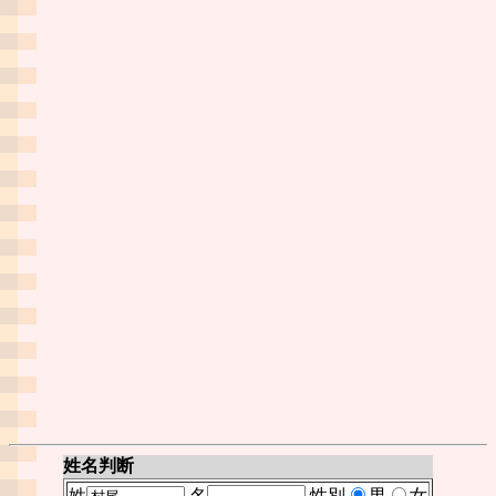
姓名判断
姓
名
性別
男
女