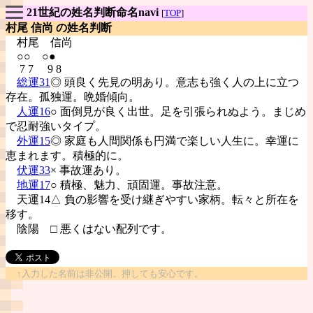
21世紀の姓名判断命名navi
[
TOP
]
村尾 信尚 の姓名判断
村尾
信尚
○○ ○●
7 7 9 8
総運31
◎ 頭良く先見の明あり。意志も強く人の上に立つ
存在。孤独運。晩婚傾向。
人運16
○ 面倒見が良く出世。足を引張られぬよう。まじめ
で忍耐強いタイプ。
外運15
◎ 家庭も人間関係も円満で楽しい人生に。幸運に
恵まれます。積極的に。
伏運33
× 事故運あり。
地運17
○ 積極、魅力、頑固運。事故注意。
天運14△ 負の影響を受け継ぎやすい家柄。転々と所在を
移す。
陰陽
□ 悪くはない配列です。
↑入力した名前は非公開。押しても安心です。