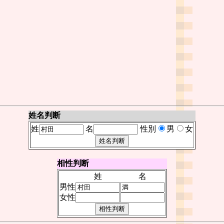
姓名判断
姓
名
性別
男
女
相性判断
姓
名
男性
女性