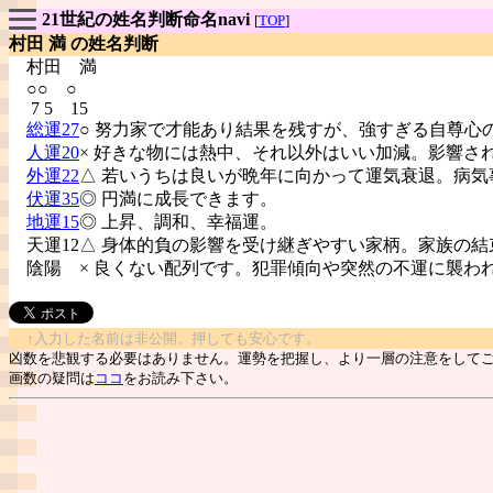
21世紀の姓名判断命名navi
[
TOP
]
村田 満 の姓名判断
村田
満
○○ ○
7 5 15
総運27
○ 努力家で才能あり結果を残すが、強すぎる自尊心
人運20
× 好きな物には熱中、それ以外はいい加減。影響さ
外運22
△ 若いうちは良いが晩年に向かって運気衰退。病気
伏運35
◎ 円満に成長できます。
地運15
◎ 上昇、調和、幸福運。
天運12△ 身体的負の影響を受け継ぎやすい家柄。家族の結
陰陽
× 良くない配列です。犯罪傾向や突然の不運に襲わ
↑入力した名前は非公開。押しても安心です。
凶数を悲観する必要はありません。運勢を把握し、より一層の注意をして
画数の疑問は
ココ
をお読み下さい。