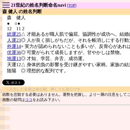
21世紀の姓名判断命名navi
[
TOP
]
森 健人 の姓名判断
森
健人
● ○●
12 11 2
総運25
△ 才能あるが職人肌で偏屈。協調性が成功へ。結婚
人運23
◎ 人が良く損しがちだが、それを帳消しにする行動
外運14
× 実力が認められないことも多いが、反骨心があれ
伏運36
◎ 可愛がられて成長しますが、甘やかしは禁物。
地運13
◎ 才知、学芸、弁舌、成功運。
天運12△ 身体的負の影響を受け継ぎやすい家柄。家族の結
陰陽
◎ 理想的な配列です。
↑入力した名前は非公開。押しても安心です。
凶数を悲観する必要はありません。運勢を把握し、より一層の注意をして
画数の疑問は
ココ
をお読み下さい。