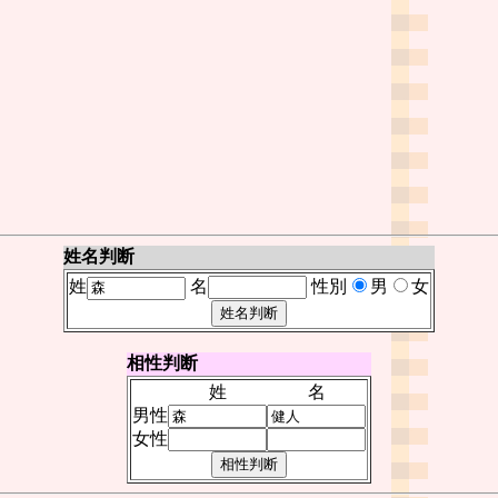
姓名判断
姓
名
性別
男
女
相性判断
姓
名
男性
女性